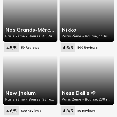
Nos Grands-Mères ont du Talent
Nikko
Paris 2ème - Bourse, 43 Rue des Petits Carreaux,75002
Paris 2ème - Bourse, 11 Rue de la Michodière,75002 Paris,France
4.5/5
4.6/5
50 Reviews
500 Reviews
New Jhelum
Ness Deli’s 🌱
Paris 2ème - Bourse, 95 rue Richelieu
Paris 2ème - Bourse, 230 rue saint Denis
4.6/5
4.8/5
500 Reviews
50 Reviews