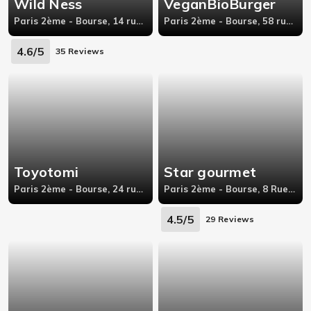
Wild Ness
VeganBioBurger
Paris 2ème - Bourse, 14 rue Saint Fiacre
Paris 2ème - Bourse, 58 rue d'Argout
4.6/5
35 Reviews
Toyotomi
Star gourmet
Paris 2ème - Bourse, 24 rue des petits champs,75002
Paris 2ème - Bourse, 8 Rue de Port Mahon Paris 75002 France
4.5/5
29 Reviews