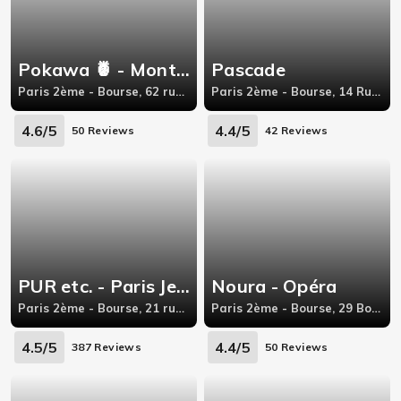
Pokawa 🍍 - Montorgueil
Pascade
Paris 2ème - Bourse, 62 rue montorgueil
Paris 2ème - Bourse, 14 Rue Daunou
4.6/5
4.4/5
50 Reviews
42 Reviews
PUR etc. - Paris Jeûneurs
Noura - Opéra
Paris 2ème - Bourse, 21 rue des Jeuneurs
Paris 2ème - Bourse, 29 Boulevard des Italiens
4.5/5
4.4/5
387 Reviews
50 Reviews