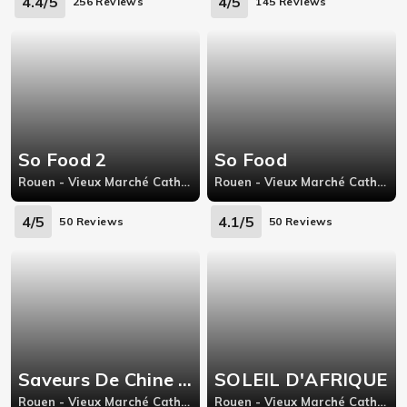
4.4/5
4/5
256 Reviews
145 Reviews
So Food 2
So Food
Rouen - Vieux Marché Cathédrale, 29 Place du Général de Gaulle,
Rouen - Vieux Marché Cathédrale, 2 bis Place Cauchoise,
4/5
4.1/5
50 Reviews
50 Reviews
Saveurs De Chine 🇨🇳
SOLEIL D'AFRIQUE
Rouen - Vieux Marché Cathédrale, 43 Rue Saint-Eloi
Rouen - Vieux Marché Cathédrale, 143 Rue Beauvoisine Rouen France,