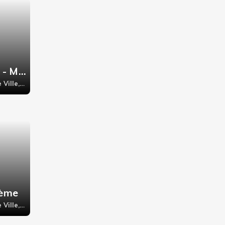
🥞 Crêperie Elo - Marais
Paris 4ème - Hôtel de Ville, 4 rue du temple,75004
4ème
Paris 4ème - Hôtel de Ville, 7 RUE FRANCOIS MIRON