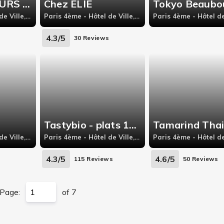
TOUS LES JOURS DIMANCHE
Chez ELIE
Tokyo Beaubo
Paris 4ème - Hôtel de Ville, 5 Rue Crillon
Paris 4ème - Hôtel de Ville, 67 rue Rambuteau
4.3/5
s
30 Reviews
Tastybio - plats 100% bio
Tamarind Tha
Paris 4ème - Hôtel de Ville, 25 Rue du Roi de Sicile 75004
Paris 4ème - Hôtel de Ville, 51 rue Quincampoix 75004
4.3/5
4.6/5
s
115 Reviews
50 Reviews
Page:
of 7