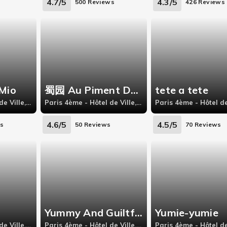
4.7/5
4.3/5
s
500 Reviews
426 Reviews
Mio
蜀园 Au Piment Du Centre
tete a tete
Paris 4ème - Hôtel de Ville, 4 rue de Turenne 75004 Paris
Paris 4ème - Hôtel de Ville, 12 boulevard Sebastopol, Paris France,
4.6/5
4.5/5
ws
50 Reviews
70 Reviews
Yummy And Guiltfree
Yumie-yumie
Paris 4ème - Hôtel de Ville, 5 rue de turenne,
Paris 4ème - Hôtel de Ville, 3 Rue du Temple, Paris 75004