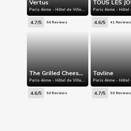
Vertus
Paris 4ème - Hôtel de Ville, 67 rue Rambuteau,
4.7/5
4.6/5
50 Reviews
41 Review
The Grilled Cheese Factory Bastille
Tavline
Paris 4ème - Hôtel de Ville, 9 rue Jacques Cœur
4.6/5
4.7/5
50 Reviews
50 Review