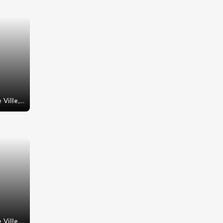
Paris 4ème - Hôtel de Ville, 9 rue renard,
Paris 4ème - Hôtel de Ville, 10 rue de la tacherie