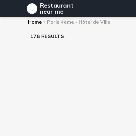
Restaurant
near me
Home
/
Paris 4ème - Hôtel de Ville
178 RESULTS