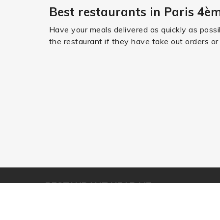
Best restaurants in Paris 4èm
Have your meals delivered as quickly as possi
the restaurant if they have take out orders or
RESTAURANT NEAR ME
Order from +20,000 of the best restaurants in
France