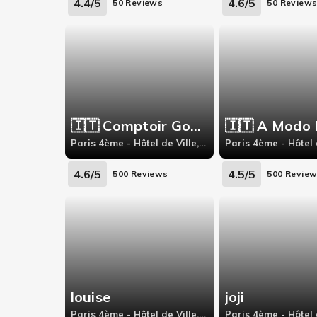
4.4/5
4.6/5
50 Reviews
50 Review
🇮🇹 Comptoir Gourmet
🇮🇹 A Modo 
Paris 4ème - Hôtel de Ville, 51, rue du Temple
4.6/5
4.5/5
500 Reviews
500 Revie
louise
joji
Paris 4ème - Hôtel de Ville, 131 Rue Saint-Martin