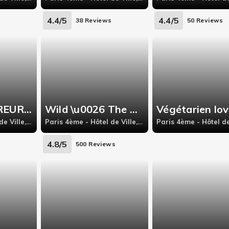
4.4/5
4.4/5
s
38 Reviews
50 Reviews
YANN COUVREUR 🦊
Wild \u0026 The Moon
Végétarien lov
Paris 4ème - Hôtel de Ville, 23 rue des Rosiers,Paris 75004
Paris 4ème - Hôtel de Ville, 9 rue du Plâtre
4.8/5
s
500 Reviews