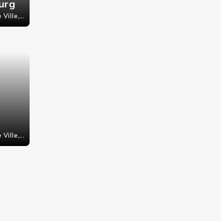
urg
Paris 4ème - Hôtel de Ville, 20 rue des Lombards,
i
Paris 4ème - Hôtel de Ville, 33 Rue François Miron