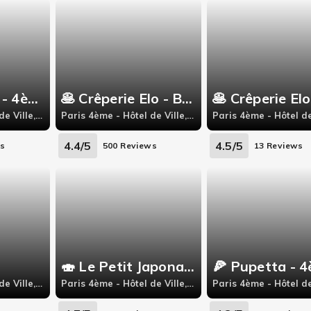
🦀 Les Pinces - 4ème
🥞 Crêperie Elo - Bastille
Paris 4ème - Hôtel de Ville, 29 Rue du Bourg Tibourg
Paris 4ème - Hôtel de Ville, 7 rue saint-antoine
4.4/5
4.5/5
ws
500 Reviews
13 Reviews
🍣 Le Petit Japonais : Allo Sushi
🍕 Pupetta - 
Paris 4ème - Hôtel de Ville, 10 Rue de Sévigné
Paris 4ème - Hôtel de Ville, 13 rue Cloche Perce 75004