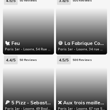
4.5/5
3.8/5
50 Reviews
500 Reviews
🐔 Feu
🍪 La Fabrique Cookies - Paris 1
Paris 1er - Louvre, 54 Rue de l'Arbre Sec
Paris 1er - Louvre, 34 rue Montorgueil
4.4/5
4.5/5
50 Reviews
500 Reviews
🍕 5 Pizz - Sebastopol
❌ Aux trois maillets ❌
Paris 1er - Louvre, 49 Boulevard Sebastopol,
Paris 1er - Louvre, 67 rue Saint Denis 75001 Paris