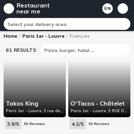
Restaurant
EN
near me
Select your delivery area
Home
/
Paris 1er - Louvre
/
Français
61 RESULTS
Pizza, burger, halal ...
Takos King
O'Tacos - Châtelet
Paris 1er - Louvre, 3 rue des Innocents
Paris 1er - Louvre, 5 RUE DES INNOCENTS 75001 PARIS
3.9/5
4.2/5
50 Reviews
50 Reviews