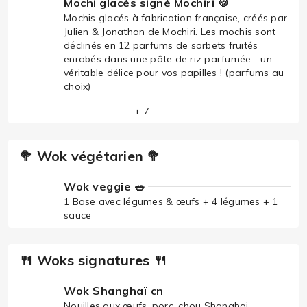
Mochi glacés signé Mochiri 🍪
Mochis glacés à fabrication française, créés par
Julien & Jonathan de Mochiri. Les mochis sont
déclinés en 12 parfums de sorbets fruités
enrobés dans une pâte de riz parfumée... un
véritable délice pour vos papilles ! (parfums au
choix)
+ 7
🥦 Wok végétarien 🥦
Wok veggie 🥗
1 Base avec légumes & œufs + 4 légumes + 1
sauce
🍴 Woks signatures 🍴
Wok Shanghaï cn
Nouilles aux œufs, porc, chou Shanghai,