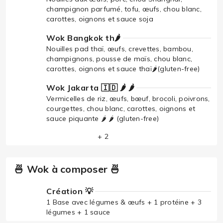
champignon parfumé, tofu, œufs, chou blanc,
carottes, oignons et sauce soja
Wok Bangkok th🌶️
Nouilles pad thaï, œufs, crevettes, bambou,
champignons, pousse de maïs, chou blanc,
carottes, oignons et sauce thaï🌶️(gluten-free)
Wok Jakarta 🇮🇩 🌶️ 🌶️
Vermicelles de riz, œufs, bœuf, brocoli, poivrons,
courgettes, chou blanc, carottes, oignons et
sauce piquante 🌶️ 🌶️ (gluten-free)
+ 2
🍜 Wok à composer 🍜
Création 💡
1 Base avec légumes & œufs + 1 protéine + 3
légumes + 1 sauce