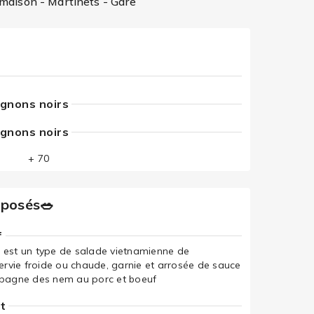
lmaison - Martinets - Gare
ignons noirs
ignons noirs
+ 70
mposés🥗
f
 est un type de salade vietnamienne de
servie froide ou chaude, garnie et arrosée de sauce
agne des nem au porc et boeuf
t