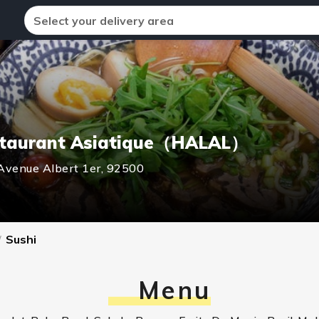
Select your delivery area
estaurant Asiatique（HALAL）
Avenue Albert 1er,
92500
/
Sushi
Menu