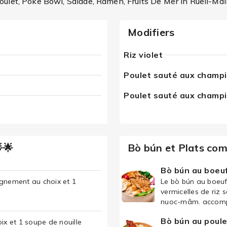
oulet, Poke Bowl, Salade, Ramen, Fruits De Mer in Rueil-Ma
Modifiers
Riz violet
Poulet sauté aux champ
Poulet sauté aux champ
🌟
Bò bún et Plats co
Bò bún au boeu
agnement au choix et 1
Le bò bún au boeuf
vermicelles de riz 
nuoc-mâm. accomp
Bò bún au poule
x et 1 soupe de nouille