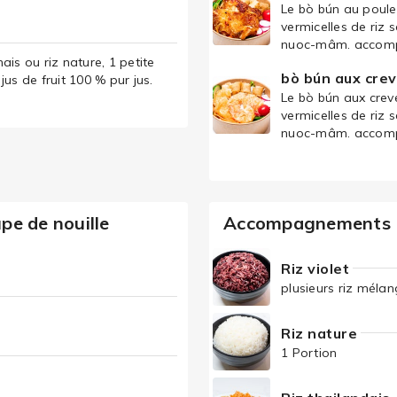
Le bò bún au poule
vermicelles de riz 
nuoc-mâm. accompa
ais ou riz nature, 1 petite
bò bún aux cre
jus de fruit 100 % pur jus.
Le bò bún aux crev
vermicelles de riz 
nuoc-mâm. accompa
e de nouille
Accompagnements 
Riz violet
plusieurs riz mélan
Riz nature
1 Portion