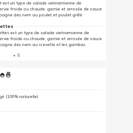
t est un type de salade vietnamienne de
servie froide ou chaude, garnie et arrosée de sauce
gne des nem au poulet et poulet grillé
vettes
ettes est un type de salade vietnamienne de
servie froide ou chaude, garnie et arrosée de sauce
gne des nem au crevette et les gambas.
+ 5
🍚🍜
gé (100% naturelle)