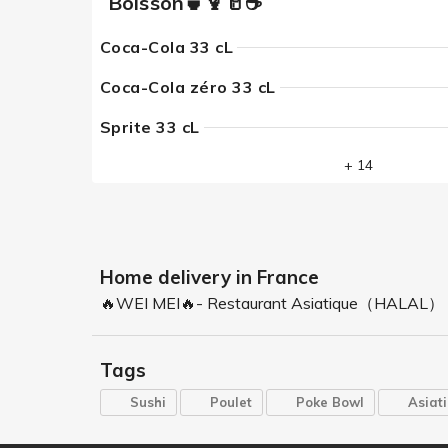
Boisson🍵🍹🥛☕️
Coca-Cola 33 cL
Coca-Cola zéro 33 cL
Sprite 33 cL
+ 14
Home delivery in France
🔥WEI MEI🔥- Restaurant Asiatique（HALAL） delive
Tags
Sushi
Poulet
Poke Bowl
Asiat