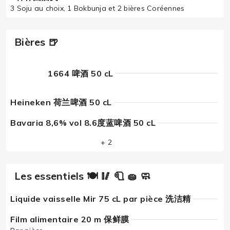
3 Soju au choix, 1 Bokbunja et 2 bières Coréennes
Bières 🍺
1664 啤酒 50 cL
Heineken 荷兰啤酒 50 cL
Bavaria 8,6% vol 8.6度蓝啤酒 50 cL
+ 2
Les essentiels 🍽 🥢 🧻 🧽 🧼
Liquide vaisselle Mir 75 cL par pièce 洗洁精
Film alimentaire 20 m 保鲜膜