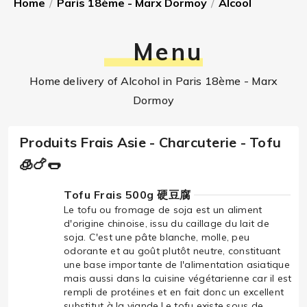
Home
/
Paris 18ème - Marx Dormoy
/
Alcool
Menu
Home delivery of Alcohol in Paris 18ème - Marx
Dormoy
Produits Frais Asie - Charcuterie - Tofu
🧊🍗🌭
Tofu Frais 500g 硬豆腐
Le tofu ou fromage de soja est un aliment
d'origine chinoise, issu du caillage du lait de
soja. C'est une pâte blanche, molle, peu
odorante et au goût plutôt neutre, constituant
une base importante de l'alimentation asiatique
mais aussi dans la cuisine végétarienne car il est
rempli de protéines et en fait donc un excellent
substitut à la viande.Le tofu existe sous de