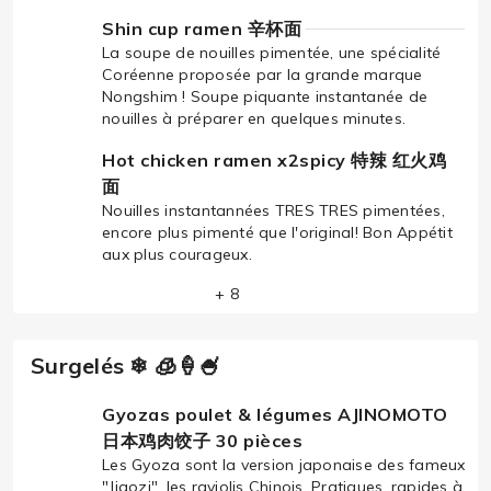
Shin cup ramen 辛杯面
La soupe de nouilles pimentée, une spécialité
Coréenne proposée par la grande marque
Nongshim ! Soupe piquante instantanée de
nouilles à préparer en quelques minutes.
Hot chicken ramen x2spicy 特辣 红火鸡
面
Nouilles instantannées TRES TRES pimentées,
encore plus pimenté que l'original! Bon Appétit
aux plus courageux.
+ 8
Surgelés ❄ 🧊🍦🍧
Gyozas poulet & légumes AJINOMOTO
日本鸡肉饺子 30 pièces
Les Gyoza sont la version japonaise des fameux
"Jiaozi", les raviolis Chinois. Pratiques, rapides à