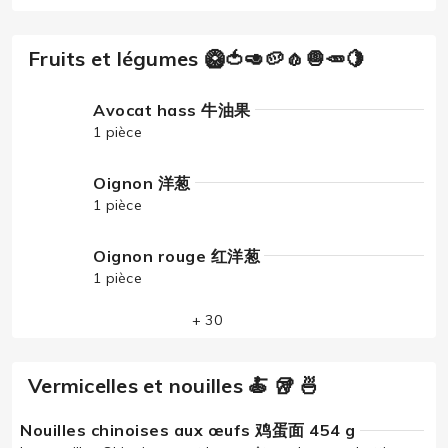
Fruits et légumes 🥝🍅🥑🥔🧄🧅🥕🍋
Avocat hass 牛油果
1 pièce
Oignon 洋葱
1 pièce
Oignon rouge 红洋葱
1 pièce
+ 30
Vermicelles et nouilles 🍝 🥡 🍜
Nouilles chinoises aux œufs 鸡蛋面 454 g