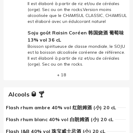
Il est élaboré à partir de riz et/ou de céréales
(orge). Sec ou on the rocks.Version moins
alcoolisée que le CHAMISUL CLASSIC, CHAMISUL
est élaboré avec un édulcorant naturel
Soju goût Raisin Coréen 韩国烧酒 葡萄味
13% vol 36 cL
Boisson spiritueuse de classe mondiale, le SOJU
est la boisson alcoolisée coréenne de référence.
Il est élaboré à partir de riz et/ou de céréales
(orge). Sec ou on the rocks.
+ 18
Alcools 🥃 🍸
Flash rhum ambre 40% vol 红朗姆酒 (小) 20 cL
Flash rhum blanc 40% vol 白朗姆酒 (小) 20 cL
Flash J&B 40% vol 珠宝威士忌酒 (小) 20 cL