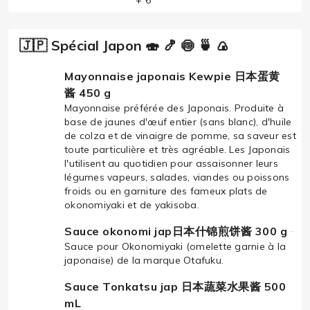
+ 6
🇯🇵 Spécial Japon 🍣 🍤 🍥 🍵 🍙
Mayonnaise japonais Kewpie 日本蛋黄
酱 450 g
Mayonnaise préférée des Japonais. Produite à
base de jaunes d'œuf entier (sans blanc), d'huile
de colza et de vinaigre de pomme, sa saveur est
toute particulière et très agréable. Les Japonais
l'utilisent au quotidien pour assaisonner leurs
légumes vapeurs, salades, viandes ou poissons
froids ou en garniture des fameux plats de
okonomiyaki et de yakisoba.
Sauce okonomi jap日本什锦煎饼酱 300 g
Sauce pour Okonomiyaki (omelette garnie à la
japonaise) de la marque Otafuku.
Sauce Tonkatsu jap 日本蔬菜水果酱 500
mL