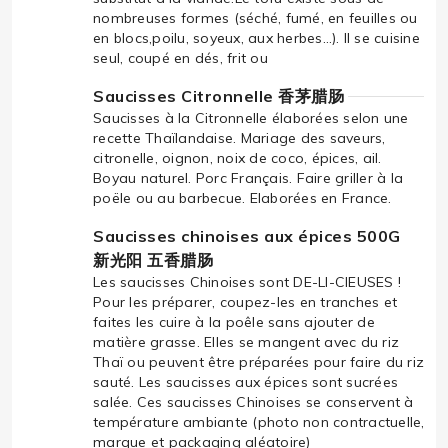
nombreuses formes (séché, fumé, en feuilles ou
en blocs,poilu, soyeux, aux herbes…). Il se cuisine
seul, coupé en dés, frit ou
Saucisses Citronnelle 香茅腊肠
Saucisses à la Citronnelle élaborées selon une
recette Thaïlandaise. Mariage des saveurs,
citronelle, oignon, noix de coco, épices, ail.
Boyau naturel. Porc Français. Faire griller à la
poële ou au barbecue. Elaborées en France.
Saucisses chinoises aux épices 500G
新光阳 五香腊肠
Les saucisses Chinoises sont DE-LI-CIEUSES !
Pour les préparer, coupez-les en tranches et
faites les cuire à la poêle sans ajouter de
matière grasse. Elles se mangent avec du riz
Thaï ou peuvent être préparées pour faire du riz
sauté. Les saucisses aux épices sont sucrées
salée. Ces saucisses Chinoises se conservent à
température ambiante (photo non contractuelle,
marque et packaging aléatoire)