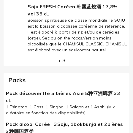
Soju FRESH Coréen 韩国蓝烧酒 17,8%
vol 35 cL
Boisson spiritueuse de classe mondiale, le SOJU
est la boisson alcoolisée coréenne de référence.
Il est élaboré à partir de riz et/ou de céréales
(orge). Sec ou on the rocks.Version moins
alcoolisée que le CHAMISUL CLASSIC, CHAMISUL
est élaboré avec un édulcorant naturel
+ 9
Packs
Pack découvertte 5 bières Asie 5种亚洲啤酒 33
cL
1 Tsingtao, 1 Cass, 1 Singha, 1 Saigon et 1 Asahi (Mix
aléatoire en fonction des disponibilités)
Pack alcool Corée : 3Soju, 1bokbunja et 2bières
3种韩国酒类