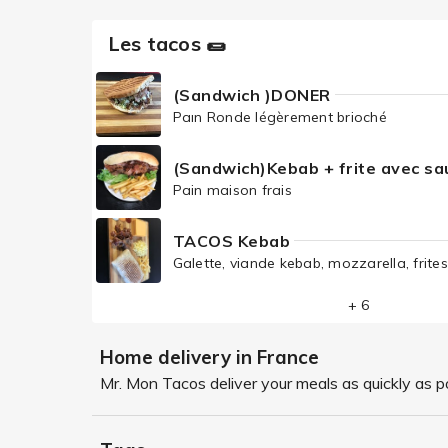
Les tacos 🌯
(Sandwich )DONER
Paın Ronde légèrement brioché
(Sandwich)Kebab + frite avec sa
Pain maison frais
TACOS Kebab
Galette, viande kebab, mozzarella, frit
+ 6
Home delivery in France
Mr. Mon Tacos deliver your meals as quickly as po