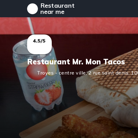
Restaurant
near me
4.5/5
Restaurant Mr. Mon Tacos
Troyes - centre ville
,
2 rue saint denis,
10