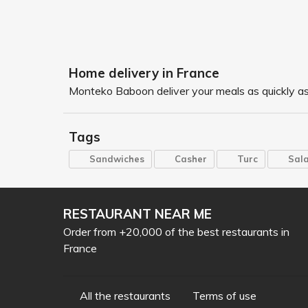
Home delivery in France
Monteko Baboon deliver your meals as quickly as 
Tags
Sandwiches
Casher
Turc
Sal
RESTAURANT NEAR ME
Order from +20,000 of the best restaurants in
France
All the restaurants
Terms of use