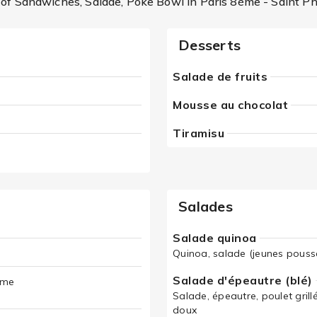
of Sandwiches, Salade, Poke Bowl in Paris 8ème - Saint Ph
Desserts
Salade de fruits
Mousse au chocolat
Tiramisu
Salades
Salade quinoa
Quinoa, salade (jeunes pousse
Salade d'épeautre (blé)
ame
Salade, épeautre, poulet gril
doux