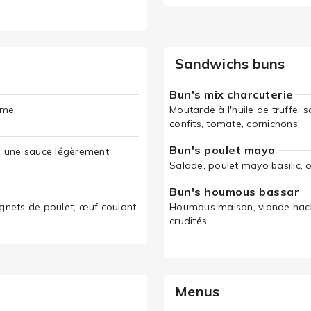
Sandwichs buns
Bun's mix charcuterie
ame
Moutarde à l'huile de truffe, 
confits, tomate, cornichons
Bun's poulet mayo
s une sauce légèrement
Salade, poulet mayo basilic, o
Bun's houmous bassar
gnets de poulet, œuf coulant
Houmous maison, viande hach
crudités
Menus