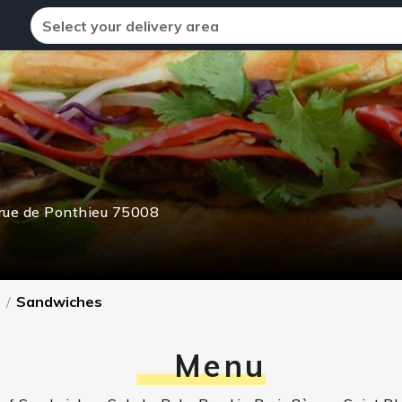
Select your delivery area
rue de Ponthieu
75008
e
/
Sandwiches
Menu