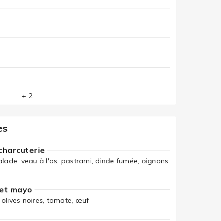
+ 2
es
charcuterie
salade, veau à l'os, pastrami, dinde fumée, oignons
let mayo
 olives noires, tomate, œuf