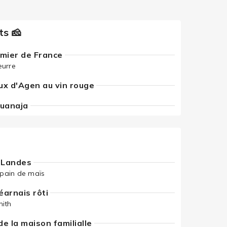
ts 🧀
mier de France
eurre
x d'Agen au vin rouge
Guanaja
 Landes
 pain de maïs
éarnais rôti
ith
de la maison familialle