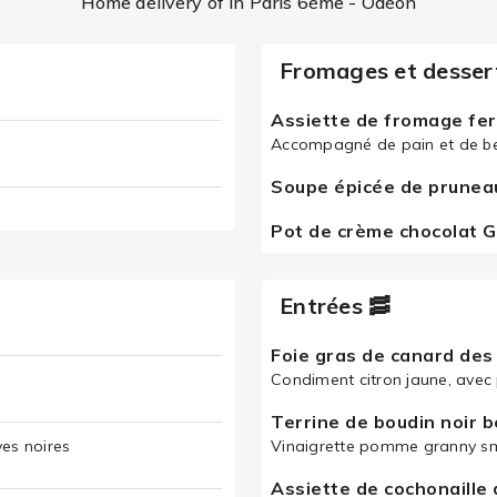
Home delivery of in Paris 6ème - Odéon
Fromages et desser
Assiette de fromage fer
Accompagné de pain et de b
Soupe épicée de pruneau
Pot de crème chocolat 
Entrées 🥓
Foie gras de canard des
Condiment citron jaune, avec
Terrine de boudin noir b
es noires
Vinaigrette pomme granny sm
Assiette de cochonaille 