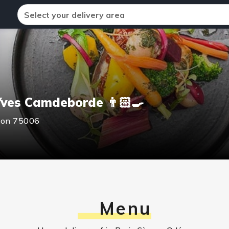
Select your delivery area
ves Camdeborde 👨🏻‍🍳
éon
75006
Menu