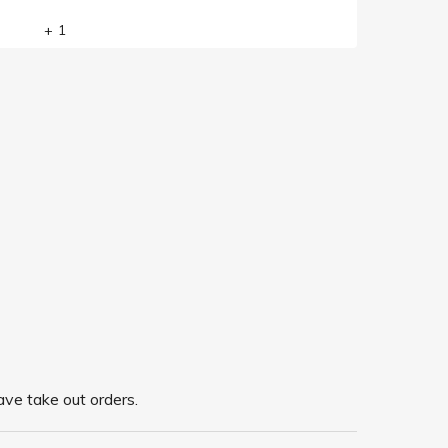
+ 1
ave take out orders.