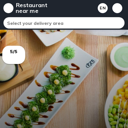
Restaurant
EN
near me
Select your delivery area
5/5