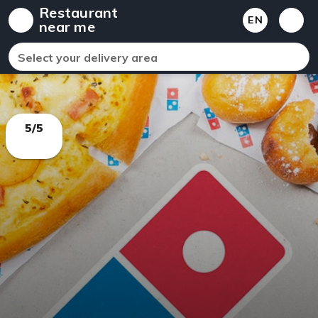
Restaurant
EN
near me
Select your delivery area
5/5