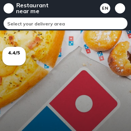
Restaurant
EN
near me
Select your delivery area
4.4/5