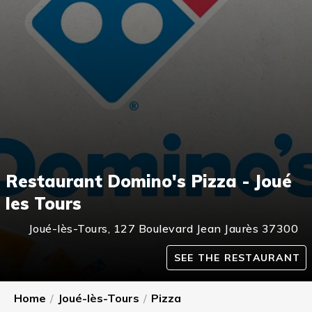
Restaurant Domino's Pizza - Joué
les Tours
Joué-lès-Tours
,
127 Boulevard Jean Jaurès
37300
SEE THE RESTAURANT
Home
/
Joué-lès-Tours
/
Pizza