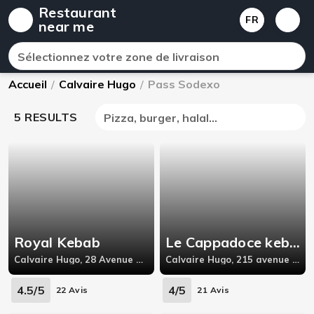
Restaurant
FR
near me
Sélectionnez votre zone de livraison
Accueil
/
Calvaire Hugo
/
Pass Sodexo
5 RESULTS
Pizza, burger, halal...
Royal Kebab
Le Cappadoce kebab
Calvaire Hugo, 28 Avenue Pierre Semard,
Calvaire Hugo, 215 avenue Victor Hugo,26000
4.5/5
4/5
22 Avis
21 Avis