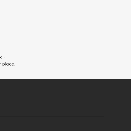
x -
 place.